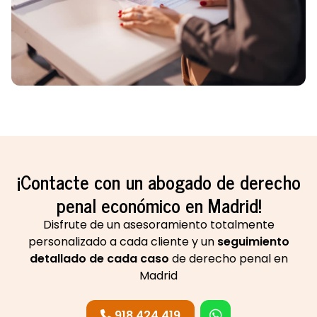
principales de los abogados que trabajamos en
Sergio Amadeo Gadea es el trato cercano y el
asesoramiento personalizado que le ofrecemos a
todos nuestros clientes.
Contacte
ahora y pida una
cita
.
¡Contacte con un abogado de derecho
penal económico en Madrid!
Disfrute de un asesoramiento totalmente
personalizado a cada cliente y un
seguimiento
detallado de cada caso
de derecho penal en
Madrid
918 424 419