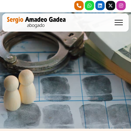
Inicio
Accidentes de tráfico
Derecho penal
Comunicación
Abogado online
Publicaciones
Compliance
Contacto