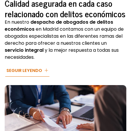
Calidad asegurada en cada caso
relacionado con delitos económicos
En nuestro
despacho de abogados de delitos
económicos
en Madrid contamos con un equipo de
abogados especialistas en las diferentes ramas del
derecho para ofrecer a nuestros clientes un
servicio integral
y la mejor respuesta a todas sus
necesidades.
Los profesionales que formamos el equipo de
Sergio
SEGUIR LEYENDO
Amadeo Gadea
trabajamos a diario para
conocer
todas las novedades dentro del sector jurídico
y
conseguir velar, siempre, por los intereses de
nuestros clientes. Desde el primer contacto,
nuestros profesionales trabajan en equipo y
mantienen
informados al cliente para que sepan
en qué punto del proceso o trámite nos
encontramos
. Una de las características