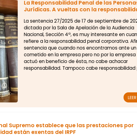
La Responsabilidad Penal de las Persona
Jurídicas. A vueltas con la responsabili
corporativa
La sentencia 27/2025 de 17 de septiembre de 20
dictada por la Sala de Apelación de la Audiencia
Nacional, Sección 4ª, es muy interesante en cua
refiere a la responsabilidad penal corporativa. Af
sentencia que cuando nos encontramos ante un 
cometido en la empresa pero no por la empresa 
actuó en beneficio de ésta, no cabe achacar
responsabilidad. Tampoco cabe responsabilidad
de la empresa aún cuando el delito lo hubiere c
uno de sus administradores, si és...
LEE
unal Supremo establece que las prestaciones por
dad están exentas del IRPF