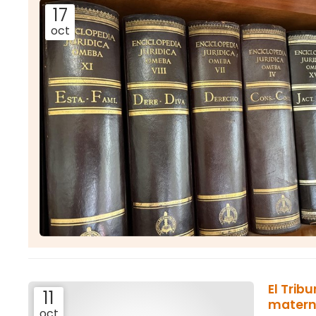
17
oct
El Trib
11
materni
oct