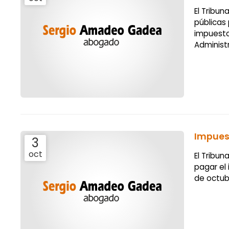
El Tribu
públicas
impuesto
Administr
Impues
3
oct
El Tribu
pagar el
de octub