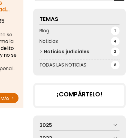
s
dad
TEMAS
25
Blog
1
nto se
Noticias
irma la
4
delito
Noticias judiciales
3
y no se
TODAS LAS NOTICIAS
8
 penal
ometido
¡COMPÁRTELO!
R MÁS
2025